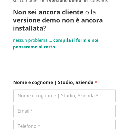
sul computer una
versione demo
del software.
Non sei ancora cliente
o la
versione demo non è ancora
installata
?
nessun problema!...
compila il form e noi
penseremo al resto
G
Nome e cognome | Studio, azienda
*
D
P
R
E
E
m
m
a
a
i
T
i
l
e
l