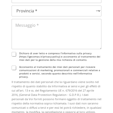
|
l
*
P
e
r
f
o
o
M
v
n
e
i
o
s
n
*
s
c
a
i
g
a
g
*
G
Dichiaro di aver letto e compreso l'informativa sulla privacy
i
(https://gecomax.it/privacy-policy) e acconsento al trattamento dei
D
o
miei dati per la gestione della mia richiesta di contatto.
P
*
Acconsento al trattamento dei miei dati personali per ricevere
R
comunicazioni di marketing, promozionali e commerciali relative a
*
prodotti e servizi, secondo quanto descritto nell'informativa
privacy.
Il trattamento dei dati personali che la riguardano viene svolto nel
rispetto di quanto stabilito da Informativa ai sensi e per gli effetti di
cui all’art. 13 e ss. del Regolamento UE n. 679/2016 del 27 aprile
2016, (General Data Protection Regulation - G.D.P.R.). I dati
personali da Voi forniti possono formare oggetto di trattamento nel
rispetto della normativa sopra richiamata. I suoi dati non saranno
comunicati o diffusi a terzi e per essi lei potrà richiedere, in qualsiasi
momento, la modifica, la cancellazione o opporsi al loro utilizzo,