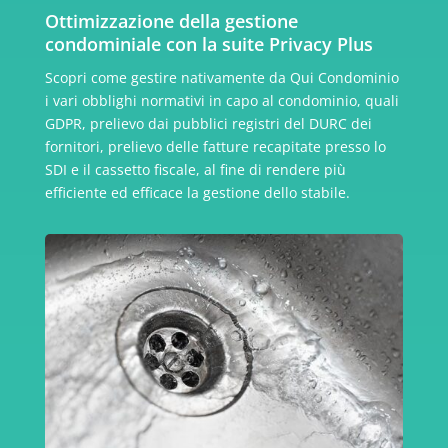
Ottimizzazione della gestione
condominiale con la suite Privacy Plus
Scopri come gestire nativamente da Qui Condominio
i vari obblighi normativi in capo al condominio, quali
GDPR, prelievo dai pubblici registri del DURC dei
fornitori, prelievo delle fatture recapitate presso lo
SDI e il cassetto fiscale, al fine di rendere più
efficiente ed efficace la gestione dello stabile.