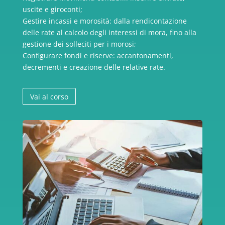
uscite e giroconti;
Gestire incassi e morosità: dalla rendicontazione
delle rate al calcolo degli interessi di mora, fino alla
gestione dei solleciti per i morosi;
Configurare fondi e riserve: accantonamenti,
decrementi e creazione delle relative rate.
Vai al corso