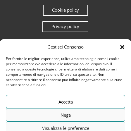
Cookie policy
Privacy policy
Gestisci Consenso
Per fornire le migliori esperienze, utilizziamo tecnologie come i cookie
per memorizzare e/o accedere alle informazioni del dispositivo. Il
consenso a queste tecnologie ci permetterà di elaborare dati come il
comportamento di navigazione o ID unici su questo sito. Non
acconsentire o ritirare il consenso può influire negativamente su alcune
caratteristiche e funzioni.
Accetta
Questo sito è protetto da reCAPTCHA e la
Privacy Policy
e
Terms
of Service
di Google.
Nega
© 2026 T-MAX LAB SRL - P.IVA 01323790459 -
Visualizza le preferenze
Provincia Ufficio Registro Imprese: MS - Numero di