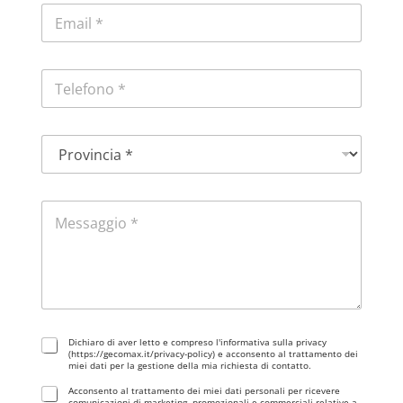
E
m
a
i
e
T
l
|
e
*
l
e
P
f
r
o
o
n
v
o
M
i
*
e
n
s
c
s
i
a
a
g
*
g
i
G
o
Dichiaro di aver letto e compreso l'informativa sulla privacy
(https://gecomax.it/privacy-policy) e acconsento al trattamento dei
D
*
miei dati per la gestione della mia richiesta di contatto.
P
Acconsento al trattamento dei miei dati personali per ricevere
R
comunicazioni di marketing, promozionali e commerciali relative a