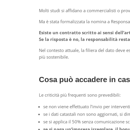
Molti studi si affidano a commercialisti o provi
Ma è stata formalizzata la nomina a Responsa
Esiste un contratto scritto ai sensi dell’a
Se la risposta è no, la responsabilità resta
Nel contesto attuale, la filiera del dato deve
più sostenibile.
Cosa può accadere in cas
Le criticità più frequenti sono prevedibili:
se non viene effettuato l’invio per interventi
se i dati catastali non sono aggiornati, si 
se si applica il 50% senza comunicazione scri
se si paga un’impresa irregolare, il bo