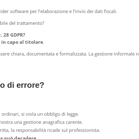
der software per l’elaborazione e l’invio dei dati fiscali.
bile del trattamento?
rt. 28 GDPR?
 in capo al titolare
.
 essere chiara, documentata e formalizzata. La gestione informale 
o di errore?
 ordinari, si viola un obbligo di legge.
dimostra una gestione anagrafica carente.
tta, la responsabilità ricade sul professionista.
nus può decadere
.