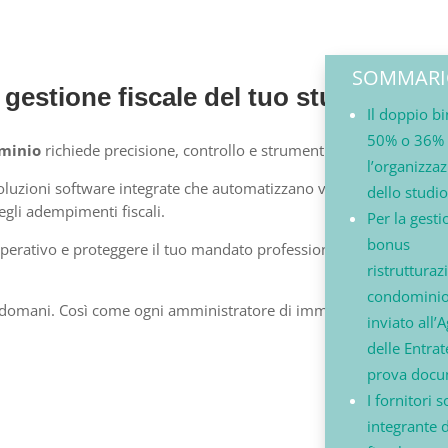
SOMMAR
 gestione fiscale del tuo studio?
Il doppio bi
50% o 36%
ominio
richiede precisione, controllo e strumenti affidabili.
l’organizza
uzioni software integrate che automatizzano verifiche catastali,
dello studio
egli adempimenti fiscali.
Per la gesti
bonus
operativo e proteggere il tuo mandato professionale, richiedi magg
ristrutturaz
condominio, 
tà domani. Così come ogni amministratore di immobili può fare co
inviato all’
delle Entrat
prova docu
I fornitori 
integrante d