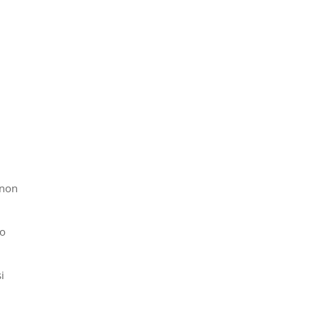
 non
no
i