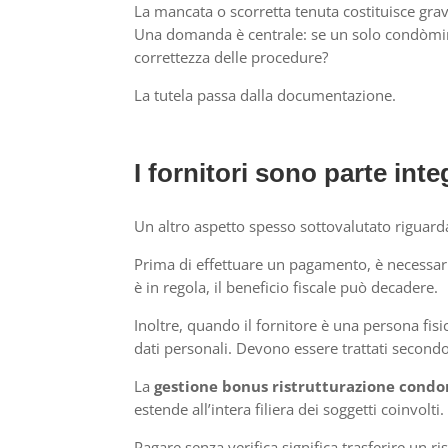
La mancata o scorretta tenuta costituisce grave
Una domanda è centrale: se un solo condòmino 
correttezza delle procedure?
La tutela passa dalla documentazione.
I fornitori sono parte inte
Un altro aspetto spesso sottovalutato riguarda 
Prima di effettuare un pagamento, è necessario
è in regola, il beneficio fiscale può decadere.
Inoltre, quando il fornitore è una persona fisi
dati personali. Devono essere trattati second
La
gestione bonus ristrutturazione condom
estende all’intera filiera dei soggetti coinvolti.
Pagare senza verifica significa trasferire un 