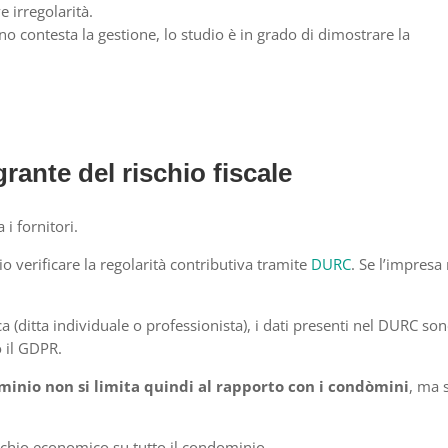
 irregolarità.
contesta la gestione, lo studio è in grado di dimostrare la
grante del rischio fiscale
i fornitori.
 verificare la regolarità contributiva tramite
DURC
. Se l’impresa
ca (ditta individuale o professionista), i dati presenti nel DURC so
o il GDPR.
inio non si limita quindi al rapporto con i condòmini
, ma s
rischio economico su tutto il condominio.