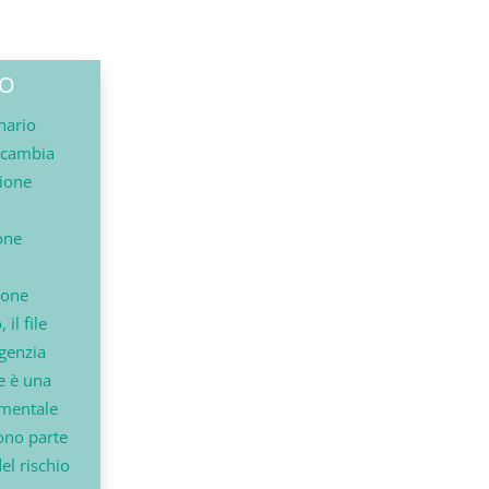
IO
nario
 cambia
zione
one
iori
ione
il file
n
Agenzia
e è una
mentale
sono parte
el rischio